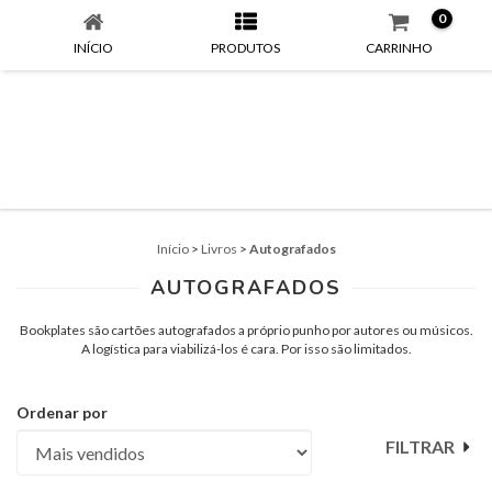
0
INÍCIO
PRODUTOS
CARRINHO
Início
>
Livros
>
Autografados
AUTOGRAFADOS
Bookplates são cartões autografados a próprio punho por autores ou músicos.
A logística para viabilizá-los é cara. Por isso são limitados.
Ordenar por
FILTRAR