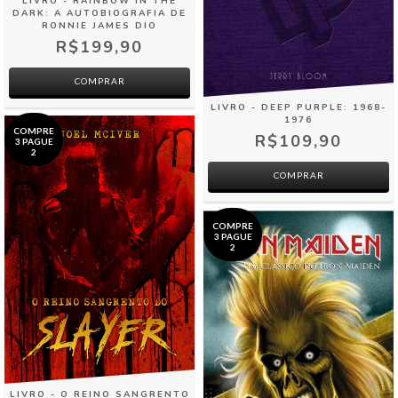
LIVRO - RAINBOW IN THE
DARK: A AUTOBIOGRAFIA DE
RONNIE JAMES DIO
R$199,90
LIVRO - DEEP PURPLE: 1968-
1976
COMPRE
R$109,90
3 PAGUE
2
COMPRAR
COMPRE
3 PAGUE
2
LIVRO - O REINO SANGRENTO