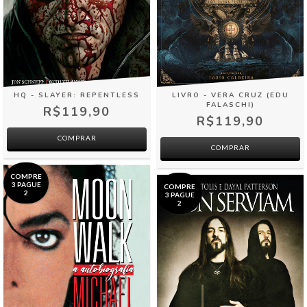
HQ - SLAYER: REPENTLESS
LIVRO - VERA CRUZ (EDU
FALASCHI)
R$119,90
R$119,90
COMPRAR
COMPRE
3 PAGUE
COMPRE
2
3 PAGUE
2