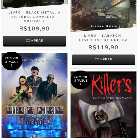
LIVRO - BLACK METAL: A
HISTÓRIA COMPLETA -
VOLUME 2
R$109,90
LIVRO - SABATON:
HISTÓRIAS DE GUERRA
COMPRAR
R$119,90
COMPRE
COMPRAR
3 PAGUE
2
COMPRE
3 PAGUE
2