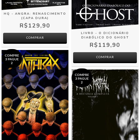
HQ - ANGRA: RENASCIMENTO
(CAPA DURA)
R$129,90
LIVRO - O DICIONÁRIO
DIABÓLICO DO GHOST
R$119,90
COMPRE
COMPRAR
3 PAGUE
2
COMPRE
3 PAGUE
2